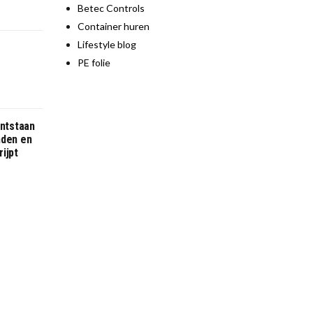
Betec Controls
Container huren
Lifestyle blog
PE folie
ontstaan
nden en
ijpt