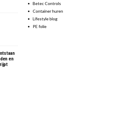
Betec Controls
Container huren
Lifestyle blog
PE folie
ontstaan
nden en
ijpt