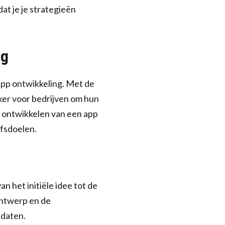
at je je strategieën
ng
 app ontwikkeling. Met de
ker voor bedrijven om hun
et ontwikkelen van een app
jfsdoelen.
n het initiële idee tot de
ontwerp en de
pdaten.