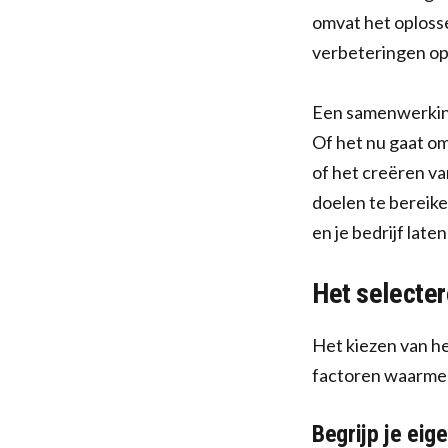
omvat het oploss
verbeteringen op
Een samenwerking 
Of het nu gaat o
of het creëren va
doelen te bereike
en je bedrijf late
Het selecter
Het kiezen van het
factoren waarmee
Begrijp je eig