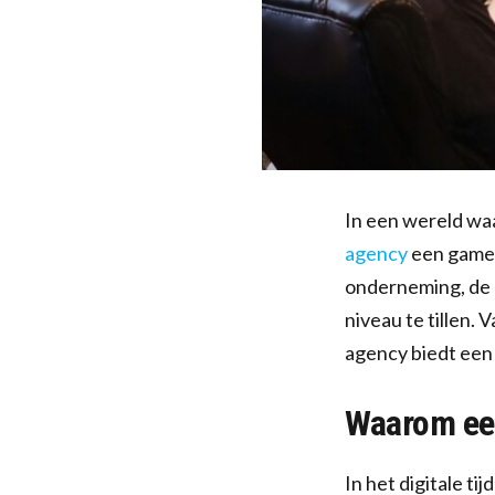
In een wereld waa
agency
een gamech
onderneming, de e
niveau te tillen.
agency biedt een 
Waarom een
In het digitale t