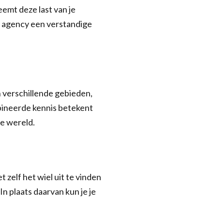
emt deze last van je
l agency een verstandige
n verschillende gebieden,
bineerde kennis betekent
le wereld.
t zelf het wiel uit te vinden
In plaats daarvan kun je je