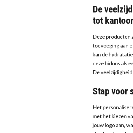
De veelzij
tot kantoo
Deze producten zi
toevoeging aan e
kan de hydratati
deze bidons als e
De veelzijdigheid
Stap voor 
Het personalisere
met het kiezen va
jouw logo aan, waa