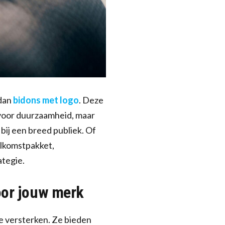
 dan
bidons met logo
. Deze
et voor duurzaamheid, maar
bij een breed publiek. Of
elkomstpakket,
ategie.
oor jouw merk
e versterken. Ze bieden