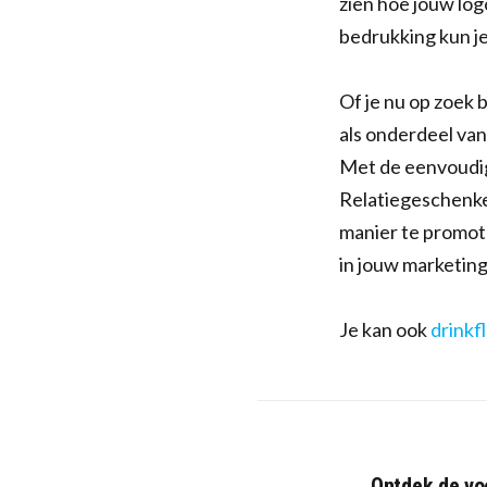
zien hoe jouw logo
bedrukking kun j
Of je nu op zoek
als onderdeel van
Met de eenvoudige
Relatiegeschenke
manier te promote
in jouw marketing
Je kan ook
drinkf
Ontdek de voo