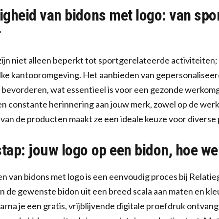
digheid van bidons met logo: van s
r
jn niet alleen beperkt tot sportgerelateerde activiteiten;
lke kantooromgeving. Het aanbieden van gepersonalisee
e bevorderen, wat essentieel is voor een gezonde werkom
en constante herinnering aan jouw merk, zowel op de werkv
 van de producten maakt ze een ideale keuze voor diverse 
stap: jouw logo op een bidon, hoe we
n van bidons met logo is een eenvoudig proces bij Relati
n de gewenste bidon uit een breed scala aan maten en kleu
rna je een gratis, vrijblijvende digitale proefdruk ontvangt.