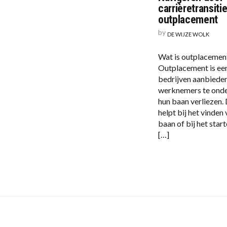
carrièretransiti
outplacement
by
DE WIJZE WOLK
Wat is outplacemen
Outplacement is een
bedrijven aanbiede
werknemers te onde
hun baan verliezen.
helpt bij het vinden
baan of bij het star
[…]