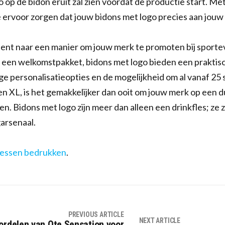
 op de bidon eruit zal zien voordat de productie start. Met
e ervoor zorgen dat jouw bidons met logo precies aan jou
 bent naar een manier om jouw merk te promoten bij sport
 een welkomstpakket, bidons met logo bieden een praktische
 personalisatieopties en de mogelijkheid om al vanaf 25 st
n XL, is het gemakkelijker dan ooit om jouw merk op een 
n. Bidons met logo zijn meer dan alleen een drinkfles; ze 
arsenaal.
lessen bedrukken
.
PREVIOUS ARTICLE
NEXT ARTICLE
rdelen van Ote Sensation voor