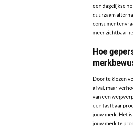
een dagelijkse he
duurzaam alternat
consumentenvraag 
meer zichtbaarhei
Hoe gepers
merkbewus
Door te kiezen vo
afval, maar verho
van een wegwerp p
een tastbaar prod
jouw merk. Het is
jouw merk te pro