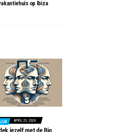
akantiehuis op Ibiza
APRIL 23, 2024
LIJK
dek jezelf met de Big