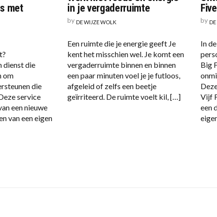
es met
in je vergaderruimte
Fiv
by
by
DE WIJZE WOLK
DE
Een ruimte die je energie geeft Je
In d
t?
kent het misschien wel. Je komt een
pers
 dienst die
vergaderruimte binnen en binnen
Big 
n om
een paar minuten voel je je futloos,
onmi
rsteunen die
afgeleid of zelfs een beetje
Deze
 Deze service
geïrriteerd. De ruimte voelt kil, […]
Vijf
 van een nieuwe
een d
ten van een eigen
eige