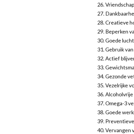
Vriendschap
Dankbaarhe
Creatieve h
Beperken va
Goede luchtk
Gebruik van
Actief blijv
Gewichtsma
Gezonde ve
Vezelrijke v
Alcoholvrije
Omega-3 vet
Goede werk
Preventieve
Vervangen v