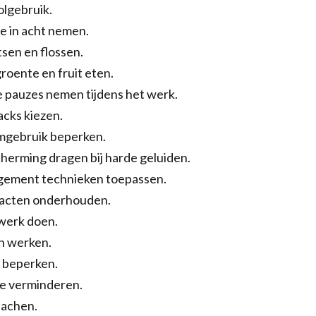
olgebruik.
 in acht nemen.
sen en flossen.
roente en fruit eten.
 pauzes nemen tijdens het werk.
cks kiezen.
mgebruik beperken.
erming dragen bij harde geluiden.
gement technieken toepassen.
tacten onderhouden.
swerk doen.
h werken.
 beperken.
e verminderen.
lachen.