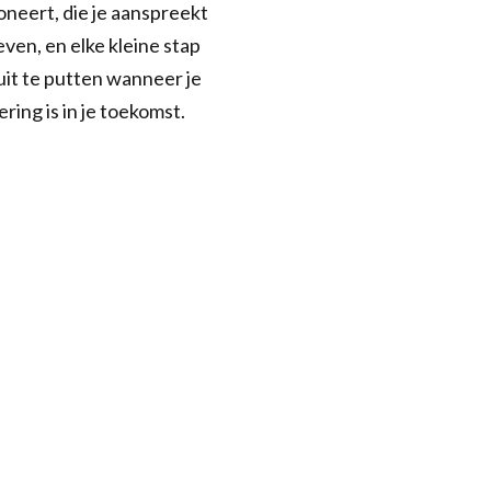
soneert, die je aanspreekt
even, en elke kleine stap
 uit te putten wanneer je
ring is in je toekomst.