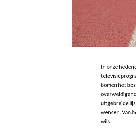
In onze hedend
televisieprogra
bomen het bos 
overweldigend 
uitgebreide lij
wensen. Van be
wils.