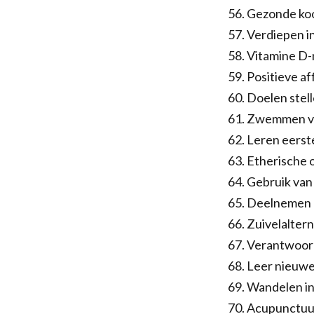
Gezonde koo
Verdiepen in
Vitamine D-
Positieve af
Doelen stell
Zwemmen voo
Leren eerst
Etherische 
Gebruik van 
Deelnemen 
Zuivelalter
Verantwoord
Leer nieuwe 
Wandelen in
Acupunctuur