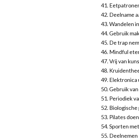
Eetpatronen
Deelname aa
Wandelen in
Gebruik mak
De trap neme
Mindful eten
Vrij van ku
Kruidenthee
Elektronica 
Gebruik van 
Periodiek v
Biologische
Pilates doen
Sporten met 
Deelnemen 