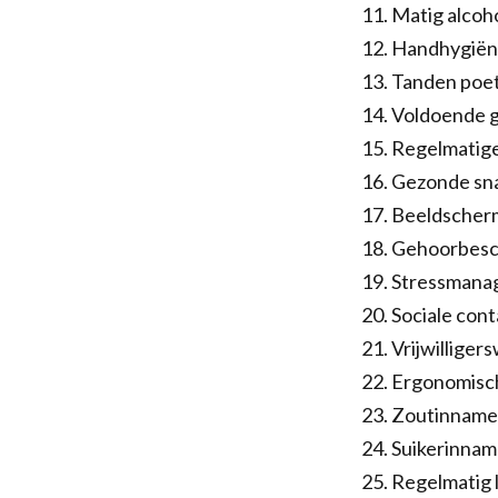
Matig alcoh
Handhygiëne
Tanden poet
Voldoende g
Regelmatige
Gezonde sna
Beeldscher
Gehoorbesch
Stressmana
Sociale con
Vrijwilliger
Ergonomisc
Zoutinname
Suikerinnam
Regelmatig 